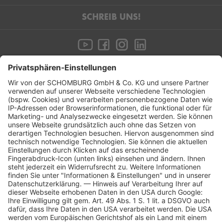
SCHREIB UNS!
Newsletter
Jetzt anmelden und nichts mehr verpassen!
JETZT ANMELDEN!
Kontakt:
SCHOMBURG GmbH & Co KG
Aquafinstraße 2–8
32760 Detmold
Deutschland