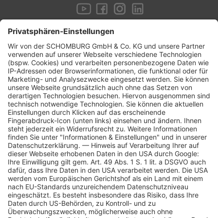
Newsletter
Jetzt anmelden und nichts mehr verpassen!
JETZT ANMELDEN!
Kontakt:
SCHOMBURG GmbH & Co KG
Aquafinstraße 2–8
32760 Detmold
Deutschland
05231 953 - 00
05231 953 - 333