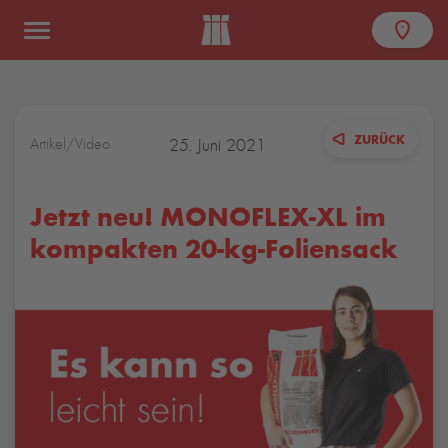
ZURÜCK
Artikel
/
Video
25. Juni 2021
Jetzt neu! MONOFLEX-XL im
kompakten 20-kg-Foliensack